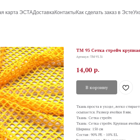
ая карта ЭСТА
Доставка
Контакты
Как сделать заказ в Эсте
Ух
TM 93 Сетка стрейч крупна
Артикул:
TM 93.31
р.
14,00
В корзину
Ткань проста в уходе, легко стирае
осыпается. Размер ячейки 8 мм.
Ткань: Сетка стрейч
Ткань: Сетка стрейч. Крупная ячейк
Ширина: 150 см
Состав: 90% PE - 10% EL