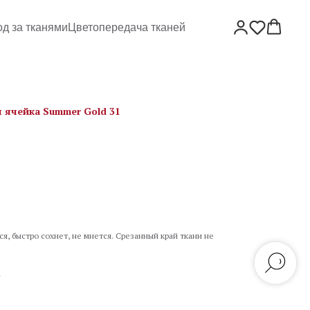
од за тканями
Цветопередача тканей
я ячейка Summer Gold 31
тся, быстро сохнет, не мнется. Срезанный край ткани не
а