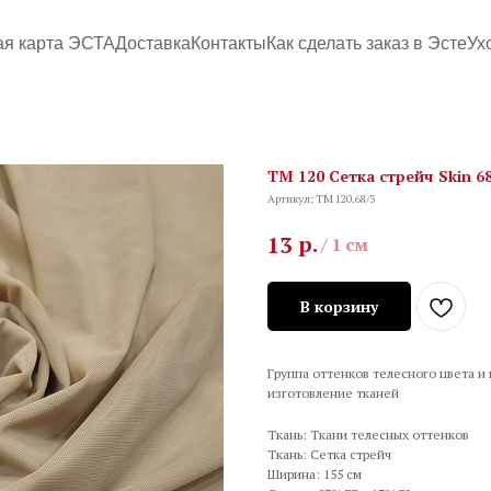
ая карта ЭСТА
Доставка
Контакты
Как сделать заказ в Эсте
Ух
TM 120 Сетка стрейч Skin 68
Артикул:
TM 120.68/3
р.
13
/
1 см
В корзину
Группа оттенков телесного цвета и
изготовление тканей
Ткань: Ткани телесных оттенков
Ткань: Сетка стрейч
Ширина: 155 см