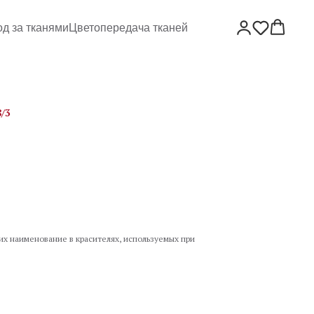
од за тканями
Цветопередача тканей
/3
 их наименование в красителях, используемых при