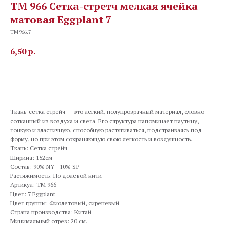
TM 966 Сетка-стретч мелкая ячейка
матовая Eggplant 7
TM 966.7
6,50
р.
В корзину
Ткань-сетка стрейч — это легкий, полупрозрачный материал, словно
сотканный из воздуха и света. Его структура напоминает паутину,
тонкую и эластичную, способную растягиваться, подстраиваясь под
форму, но при этом сохраняющую свою легкость и воздушность.
Ткань: Сетка стрейч
Ширина: 152см
Состав: 90% NY - 10% SP
Растяжимость: По долевой нити
Артикул: TM 966
Цвет: 7 Eggplant
Цвет группы: Фиолетовый, сиреневый
Страна производства: Китай
Минимальный отрез: 20 см.