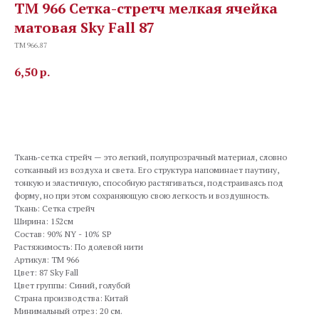
TM 966 Сетка-стретч мелкая ячейка
матовая Sky Fall 87
TM 966.87
6,50
р.
В корзину
Ткань-сетка стрейч — это легкий, полупрозрачный материал, словно
сотканный из воздуха и света. Его структура напоминает паутину,
тонкую и эластичную, способную растягиваться, подстраиваясь под
форму, но при этом сохраняющую свою легкость и воздушность.
Ткань: Сетка стрейч
Ширина: 152см
Состав: 90% NY - 10% SP
Растяжимость: По долевой нити
Артикул: TM 966
Цвет: 87 Sky Fall
Цвет группы: Синий, голубой
Страна производства: Китай
Минимальный отрез: 20 см.