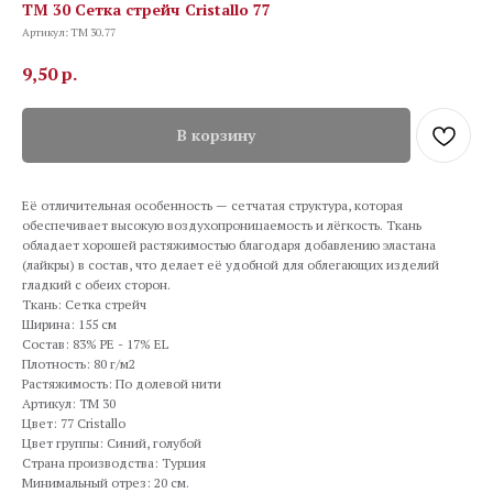
TM 30 Сетка стрейч Cristallo 77
Артикул:
TM 30.77
9,50
р.
В корзину
Её отличительная особенность — сетчатая структура, которая
обеспечивает высокую воздухопроницаемость и лёгкость. Ткань
обладает хорошей растяжимостью благодаря добавлению эластана
(лайкры) в состав, что делает её удобной для облегающих изделий
гладкий с обеих сторон.
Ткань: Сетка стрейч
Ширина: 155 см
Состав: 83% PE - 17% EL
Плотность: 80 г/м2
Растяжимость: По долевой нити
Артикул: TM 30
Цвет: 77 Cristallo
Цвет группы: Синий, голубой
Страна производства: Турция
Минимальный отрез: 20 см.