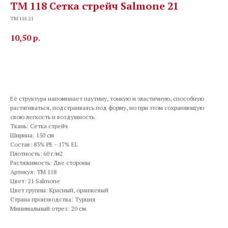
TM 118 Сетка стрейч Salmone 21
TM 118.21
10,50
р.
В корзину
Её структура напоминает паутину, тонкую и эластичную, способную
растягиваться, подстраиваясь под форму, но при этом сохраняющую
свою легкость и воздушность.
Ткань: Сетка стрейч
Ширина: 150 см
Состав: 83% PE - 17% EL
Плотность: 60 г/м2
Растяжимость: Две стороны
Артикул: TM 118
Цвет: 21 Salmone
Цвет группы: Красный, оранжевый
Страна производства: Турция
Минимальный отрез: 20 см.