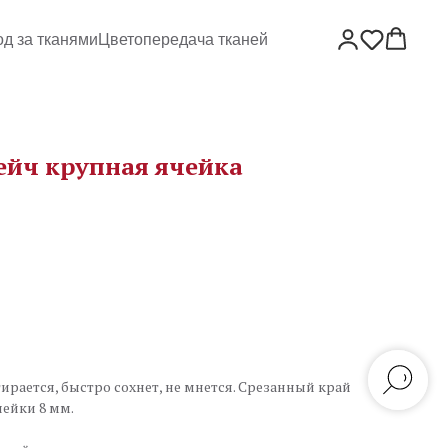
од за тканями
Цветопередача тканей
ейч крупная ячейка
тирается, быстро сохнет, не мнется. Срезанный край
чейки 8 мм.