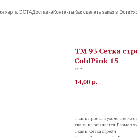
ая карта ЭСТА
Доставка
Контакты
Как сделать заказ в Эсте
Ух
TM 93 Сетка стр
ColdPink 15
TM 93.15
р.
14,00
В корзину
Ткань проста в уходе, легко с
ткани не осыпается. Размер я
Ткань: Сетка стрейч