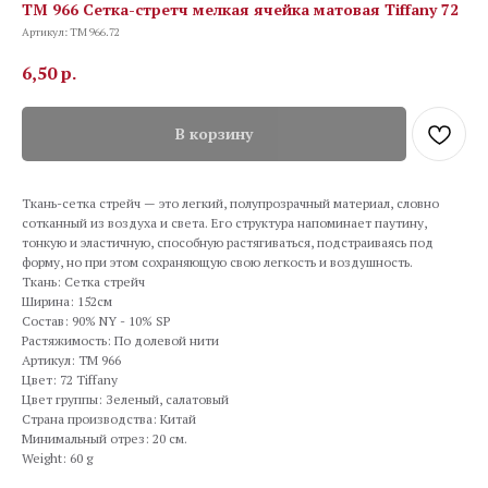
TM 966 Сетка-стретч мелкая ячейка матовая Tiffany 72
Артикул:
TM 966.72
6,50
р.
В корзину
Ткань-сетка стрейч — это легкий, полупрозрачный материал, словно
сотканный из воздуха и света. Его структура напоминает паутину,
тонкую и эластичную, способную растягиваться, подстраиваясь под
форму, но при этом сохраняющую свою легкость и воздушность.
Ткань: Сетка стрейч
Ширина: 152см
Состав: 90% NY - 10% SP
Растяжимость: По долевой нити
Артикул: TM 966
Цвет: 72 Tiffany
Цвет группы: Зеленый, салатовый
Страна производства: Китай
Минимальный отрез: 20 см.
Weight: 60 g