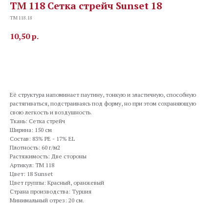
TM 118 Сетка стрейч Sunset 18
TM 118.18
10,50
р.
В корзину
Её структура напоминает паутину, тонкую и эластичную, способную
растягиваться, подстраиваясь под форму, но при этом сохраняющую
свою легкость и воздушность.
Ткань: Сетка стрейч
Ширина: 150 см
Состав: 83% PE - 17% EL
Плотность: 60 г/м2
Растяжимость: Две стороны
Артикул: TM 118
Цвет: 18 Sunset
Цвет группы: Красный, оранжевый
Страна производства: Турция
Минимальный отрез: 20 см.