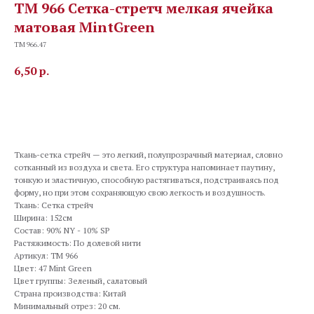
TM 966 Сетка-стретч мелкая ячейка
матовая MintGreen
TM 966.47
6,50
р.
В корзину
Ткань-сетка стрейч — это легкий, полупрозрачный материал, словно
сотканный из воздуха и света. Его структура напоминает паутину,
тонкую и эластичную, способную растягиваться, подстраиваясь под
форму, но при этом сохраняющую свою легкость и воздушность.
Ткань: Сетка стрейч
Ширина: 152см
Состав: 90% NY - 10% SP
Растяжимость: По долевой нити
Артикул: TM 966
Цвет: 47 Mint Green
Цвет группы: Зеленый, салатовый
Страна производства: Китай
Минимальный отрез: 20 см.