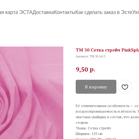
ая карта ЭСТА
Доставка
Контакты
Как сделать заказ в Эсте
Ух
TM 30 Сетка стрейч PinkSpl
Артикул:
TM 30.1613
р.
9,50
В корзину
Её отличительная особенность — се
воздухопроницаемость и лёгкость.
эластана (лайкры) в состав, что де
сторон.
Ткань: Сетка стрейч
Ширина: 155 см