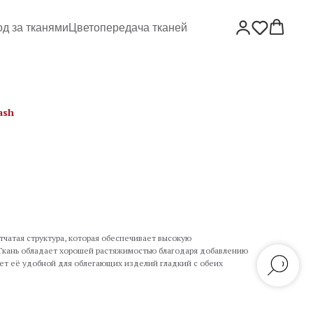
од за тканями
Цветопередача тканей
ash
тчатая структура, которая обеспечивает высокую
 Ткань обладает хорошей растяжимостью благодаря добавлению
лает её удобной для облегающих изделий гладкий с обеих