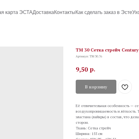
ая карта ЭСТА
Доставка
Контакты
Как сделать заказ в Эсте
Ух
TM 30 Сетка стрейч Century
Артикул:
TM 30.76
р.
9,50
В корзину
Её отличительная особенность — се
воздухопроницаемость и лёгкость.
эластана (лайкры) в состав, что де
сторон.
Ткань: Сетка стрейч
Ширина: 155 см