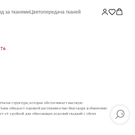
од за тканями
Цветопередача тканей
 76
тчатая структура, которая обеспечивает высокую
 Ткань обладает хорошей растяжимостью благодаря добавлению
лает её удобной для облегающих изделий гладкий с обеих