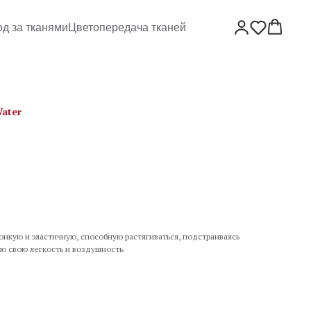
од за тканями
Цветопередача тканей
ater
онкую и эластичную, способную растягиваться, подстраиваясь
ю свою легкость и воздушность.