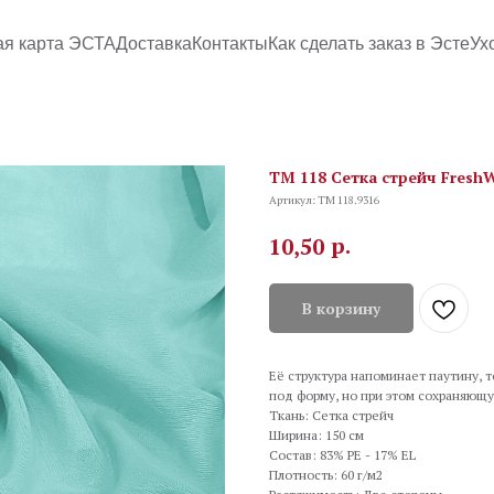
ая карта ЭСТА
Доставка
Контакты
Как сделать заказ в Эсте
Ух
TM 118 Сетка стрейч FreshW
Артикул:
TM 118.9316
р.
10,50
В корзину
Её структура напоминает паутину, т
под форму, но при этом сохраняющу
Ткань: Сетка стрейч
Ширина: 150 см
Состав: 83% PE - 17% EL
Плотность: 60 г/м2