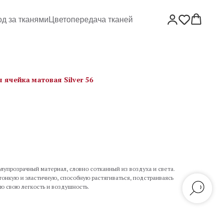
од за тканями
Цветопередача тканей
 ячейка матовая Silver 56
олупрозрачный материал, словно сотканный из воздуха и света.
тонкую и эластичную, способную растягиваться, подстраиваясь
ю свою легкость и воздушность.