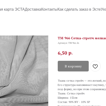
ая карта ЭСТА
Доставка
Контакты
Как сделать заказ в Эсте
Ух
TM 966 Сетка-стретч мелкая
Артикул:
TM 966.56
р.
6,50
В корзину
Ткань-сетка стрейч — это легкий, п
Его структура напоминает паутину, 
под форму, но при этом сохраняющу
Ткань: Сетка стрейч
Ширина: 152см
Состав: 90% NY - 10% SP