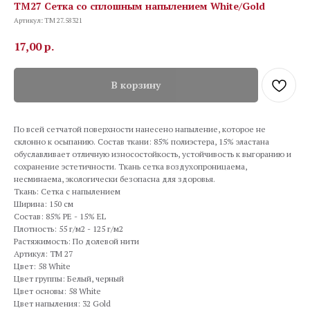
TM27 Сетка со сплошным напылением White/Gold
Артикул:
TM 27.58321
17,00
р.
В корзину
По всей сетчатой поверхности нанесено напыление, которое не
склонно к осыпанию. Состав ткани: 85% полиэстера, 15% эластана
обуславливает отличную износостойкость, устойчивость к выгоранию и
сохранение эстетичности. Ткань сетка воздухопроницаема,
несминаема, экологически безопасна для здоровья.
Ткань: Сетка с напылением
Ширина: 150 см
Состав: 85% PE - 15% EL
Плотность: 55 г/м2 - 125 г/м2
Растяжимость: По долевой нити
Артикул: TM 27
Цвет: 58 White
Цвет группы: Белый, черный
Цвет основы: 58 White
Цвет напыления: 32 Gold