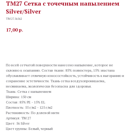
TM27 Сетка с точечным напылением
Silver/Silver
TM 27.56562
17,00
р.
В корзину
По всей сетчатой поверхности нанесено напыление, которое не
склонно к осыпанию. Состав ткани: 85% полиэстера, 15% эластана
обуславливает отличную износостойкость, устойчивость к выгоранию и
сохранение эстетичности. Ткань сетка воздухопроницаема,
несминаема, экологически безопасна для здоровья.
Ткань: Сетка с напылением
Ширина: 150 см
Состав: 85% PE - 15% EL
Плотность: 55 г/м2 - 125 г/м2
Растяжимость: По долевой нити
Артикул: TM 27
Цвет: 56 Silver
Цвет группы: Белый, черный