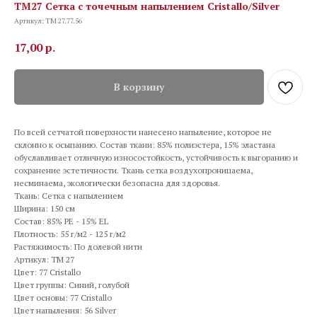
TM27 Сетка с точечным напылением Cristallo/Silver
Артикул:
TM 27.77.56
17,00
р.
В корзину
По всей сетчатой поверхности нанесено напыление, которое не
склонно к осыпанию. Состав ткани: 85% полиэстера, 15% эластана
обуславливает отличную износостойкость, устойчивость к выгоранию и
сохранение эстетичности. Ткань сетка воздухопроницаема,
несминаема, экологически безопасна для здоровья.
Ткань: Сетка с напылением
Ширина: 150 см
Состав: 85% PE - 15% EL
Плотность: 55 г/м2 - 125 г/м2
Растяжимость: По долевой нити
Артикул: TM 27
Цвет: 77 Cristallo
Цвет группы: Синий, голубой
Цвет основы: 77 Cristallo
Цвет напыления: 56 Silver