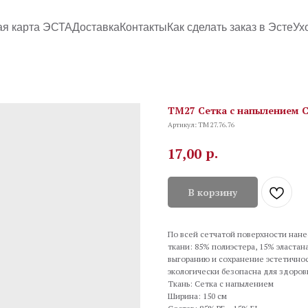
ая карта ЭСТА
Доставка
Контакты
Как сделать заказ в Эсте
Ух
TM27 Сетка с напылением C
Артикул:
TM 27.76.76
р.
17,00
В корзину
По всей сетчатой поверхности нане
ткани: 85% полиэстера, 15% эластан
выгоранию и сохранение эстетичнос
экологически безопасна для здоровь
Ткань: Сетка с напылением
Ширина: 150 см