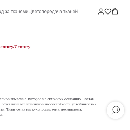
од за тканями
Цветопередача тканей
entury/Century
сено напыление, которое не склонно к осыпанию. Состав
а обуславливает отличную износостойкость, устойчивость к
ти. Ткань сетка воздухопроницаема, несминаема,
я.