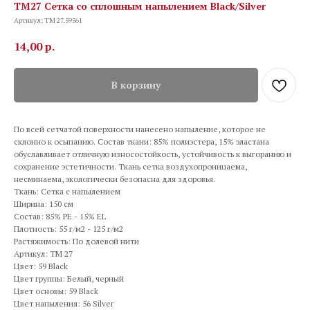
TM27 Сетка со сплошным напылением Black/Silver
Артикул:
TM 27.59561
14,00
р.
В корзину
По всей сетчатой поверхности нанесено напыление, которое не
склонно к осыпанию. Состав ткани: 85% полиэстера, 15% эластана
обуславливает отличную износостойкость, устойчивость к выгоранию и
сохранение эстетичности. Ткань сетка воздухопроницаема,
несминаема, экологически безопасна для здоровья.
Ткань: Сетка с напылением
Ширина: 150 см
Состав: 85% PE - 15% EL
Плотность: 55 г/м2 - 125 г/м2
Растяжимость: По долевой нити
Артикул: TM 27
Цвет: 59 Black
Цвет группы: Белый, черный
Цвет основы: 59 Black
Цвет напыления: 56 Silver