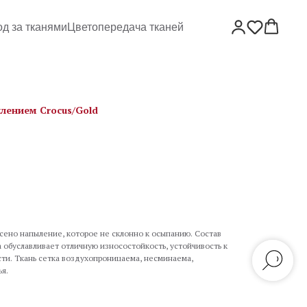
од за тканями
Цветопередача тканей
лением Crocus/Gold
сено напыление, которое не склонно к осыпанию. Состав
а обуславливает отличную износостойкость, устойчивость к
ти. Ткань сетка воздухопроницаема, несминаема,
я.