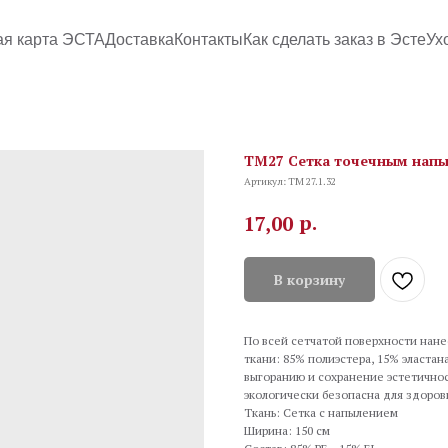
ая карта ЭСТА
Доставка
Контакты
Как сделать заказ в Эсте
Ух
TM27 Сетка точечным напы
Артикул:
TM 27.1.32
р.
17,00
В корзину
По всей сетчатой поверхности нане
ткани: 85% полиэстера, 15% эластан
выгоранию и сохранение эстетичнос
экологически безопасна для здоровь
Ткань: Сетка с напылением
Ширина: 150 см