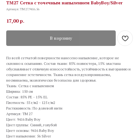
TM27 Сетка с точечным напылением BabyBoy/Silver
Артикул:
TM 27.9416.56
17,00
р.
В корзину
По всей сетчатой поверхности нанесено напыление, которое не
склонно к осыпанию. Состав ткани: 85% полиэстера, 15% эластана
обуславливает отличную износостойкость, устойчивость к выгоранию и
сохранение эстетичности. Ткань сетка воздухопроницаема,
несминаема, экологически безопасна для здоровья.
Ткань: Сетка с напылением
Ширина: 150 см
Состав: 85% PE - 15% EL
Плотность: 55 г/м2 - 125 г/м2
Растяжимость: По долевой нити
Артикул: TM 27
Цвет: 9416 Baby Boy
Цвет группы: Синий, голубой
Цвет основы: 9416 Baby Boy
Цвет напыления: 56 Silver