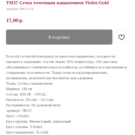
TM27 Сетка точечным напылением Violet/Gold
Артикул:
TM 27.5.32
17,00
р.
В корзину
По всей сетчатой поверхности нанесено напыление, которое не
склонно к осыпанию. Состав ткани: 85% полиэстера, 15% эластана
обуславливает отличную износостойкость, устойчивость к выгоранию и
сохранение эстетичности. Ткань сетка воздухопроницаема,
несминаема, экологически безопасна для здоровья.
Ткань: Сетка с напылением
Ширина: 150 см
Состав: 85% PE - 15% EL
Плотность: 55 г/м2 - 125 г/м2
Растяжимость: По долевой нити
Артикул: TM 27
Цвет: 5 Violet
Цвет группы: Фиолетовый, сиреневый
Цвет основы: 5 Violet
Цвет напыления: 32 Gold