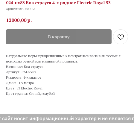
024-нх83 Боа страуса 4-х рядное Electric Royal 53
Артикул:
024-нх83-53
12000,00
р.
В корзину
Натуральные перья прикреплённые к центральной нити или тесьме с
помощью ручной или машинной прошивки.
Название: Боа страуса
Артикул: 024-нх83
Рядность: 4-х рядное
Длина: 1,9 метра
Цвет: 53 Electric Royal
Цвет группы: Синий, голубой
 сайт носит информационный характер и не является п