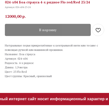
024-х04 Боа страуса 4-х рядное Flo red/Red 23/24
Артикул:
024-х04-23-24
12000,00
р.
В корзину
Натуральные перья прикреплённые к центральной нити или тесьме с
помощью ручной или машинной прошивки.
Название: Боа страуса
Артикул: 024-х04
Рядность: 4-х рядное
Длина: 1,9 метра
Цвет: 23 Flo Red
Цвет группы: Красный, оранжевый
ный интернет сайт носит информационный характер и н