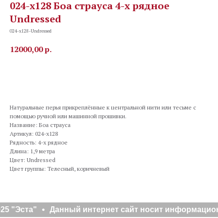
024-х128 Боа страуса 4-х рядное
Undressed
024-х128-Undressed
12000,00
р.
В корзину
Натуральные перья прикреплённые к центральной нити или тесьме с
помощью ручной или машинной прошивки.
Название: Боа страуса
Артикул: 024-х128
Рядность: 4-х рядное
Длина: 1,9 метра
Цвет: Undressed
Цвет группы: Телесный, коричневый
25 "Эста"
Данный интернет сайт носит информационн