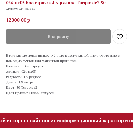
024-нх03 Боа страуса 4-х рядное Turquosie2 50
Артикул:
024-нх03-50
12000,00
р.
В корзину
Натуральные перья прикреплённые к центральной нити или тесьме с
помощью ручной или машинной прошивки.
Название: Боа страуса
Артикул: 024-нх03
Рядность: 4-х рядное
Длина: 1,9 метра
Цвет: 50 Turqoise2
Цвет группы: Синий, голубой
й интернет сайт носит информационный характер и не