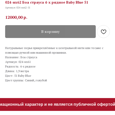
024-нх62 Боа страуса 4-х рядное Baby Blue 51
Артикул:
024-нх62-51
12000,00
р.
В корзину
Натуральные перья прикреплённые к центральной нити или тесьме с
помощью ручной или машинной прошивки.
Название: Боа страуса
Артикул: 024-нх61
Рядность: 4-х рядное
Длина: 1,9 метра
Цвет: 51 Baby Blue
Цвет группы: Синий, голубой
ационный характер и не является публичной офертой. 