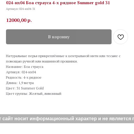
024-нх04 Боа страуса 4-х рядное Summer gold 31
Артикул:
024-нх04-31
12000,00
р.
В корзину
Натуральные перья прикреплённые к центральной нити или тесьме с
помощью ручной или машинной прошивки.
Название: Боа страуса
Артикул: 024-нх04
Рядность: 4-х рядное
Длина: 1,9 метра
Цвет: 31 Summer Gold
Цвет группы: Желтый, лимонный
 сайт носит информационный характер и не является п