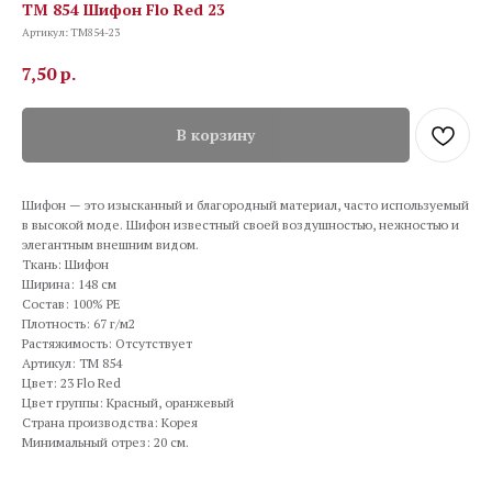
TM 854 Шифон Flo Red 23
Артикул:
TM854-23
7,50
р.
В корзину
Шифон — это изысканный и благородный материал, часто используемый
в высокой моде. Шифон известный своей воздушностью, нежностью и
элегантным внешним видом.
Ткань: Шифон
Ширина: 148 см
Состав: 100% PE
Плотность: 67 г/м2
Растяжимость: Отсутствует
Артикул: TM 854
Цвет: 23 Flo Red
Цвет группы: Красный, оранжевый
Страна производства: Корея
Минимальный отрез: 20 см.