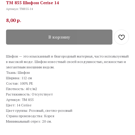
TM 855 Шифон Cerise 14
Артикул:
TM855-14
8,00
р.
В корзину
Шифон — это изысканный и благородный материал, часто используемый
в высокой моде. Шифон известный своей воздушностью, нежностью и
элегантным внешним видом.
Ткань: Шифон
Ширина: 112 см
Состав: 100% PE
Плотность: 40 г/м2
Растяжимость: Отсутствует
Артикул: TM 855
Цвет: 14 Cerise
Цвет группы: Розовый, светло-розовый
Страна производства: Корея
Минимальный отрез: 20 см.