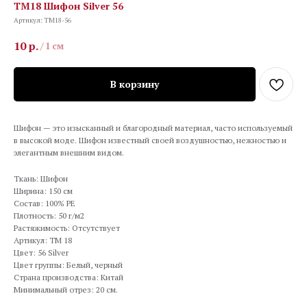
TM18 Шифон Silver 56
Артикул:
TM18-56
10
р.
/
1 см
В корзину
Шифон — это изысканный и благородный материал, часто используемый
в высокой моде. Шифон известный своей воздушностью, нежностью и
элегантным внешним видом.
Ткань: Шифон
Ширина: 150 см
Состав: 100% PE
Плотность: 50 г/м2
Растяжимость: Отсутствует
Артикул: TM 18
Цвет: 56 Silver
Цвет группы: Белый, черный
Страна производства: Китай
Минимальный отрез: 20 см.