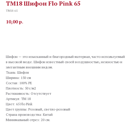
TM18 Шифон Flo Pink 65
TM18-65
10,00
р.
В корзину
Шифон — это изысканный и благородный материал, часто используемый
в высокой моде. Шифон известный своей воздушностью, нежностью и
элегантным внешним видом.
Ткань: Шифон
Ширина: 150 см
Состав: 100% PE
Плотность: 50 г/м2
Растяжимость: Отсутствует
Артикул: TM 18
Цвет: 65 Flo Pink
Цвет группы: Розовый, светло-розовый
Страна производства: Китай
Минимальный отрез: 20 см.