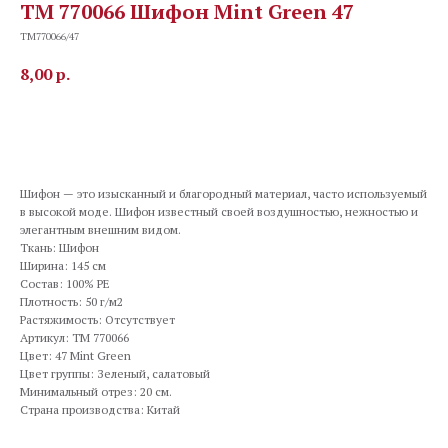
TM 770066 Шифон Mint Green 47
TM770066/47
8,00
р.
В корзину
Шифон — это изысканный и благородный материал, часто используемый
в высокой моде. Шифон известный своей воздушностью, нежностью и
элегантным внешним видом.
Ткань: Шифон
Ширина: 145 см
Состав: 100% PE
Плотность: 50 г/м2
Растяжимость: Отсутствует
Артикул: TM 770066
Цвет: 47 Mint Green
Цвет группы: Зеленый, салатовый
Минимальный отрез: 20 см.
Страна производства: Китай