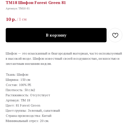
TM18 Шифон Forest Green 81
Артикул:
TM18-81
10
р.
/
1 см
В корзину
Шифон — это изысканный и благородный материал, часто используемый
в высокой моде. Шифон известный своей воздушностью, нежностью и
элегантным внешним видом.
Ткань: Шифон
Ширина: 150 см
Состав: 100% PE
Плотность: 50 г/м2
Растяжимость: Отсутствует
Артикул: TM 18
Цвет: 81 Forest Green
Цвет группы: Зеленый, салатовый
Страна производства: Китай
Минимальный отрез: 20 см.