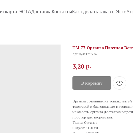
ая карта ЭСТА
Доставка
Контакты
Как сделать заказ в Эсте
Ух
TM 77 Органза Плотная Ber
Артикул:
TM77-59
р.
3,20
В корзину
Органза сотканная из тонких нитей 
текстурой и благородным матовым 
нежность, органза достаточно проч
простор для творчества.
Ткань: Органза
Ширина: 150 см