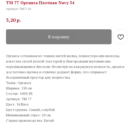
TM 77 Органза Плотная Navy 54
Артикул:
TM77-54
3,20
р.
В корзину
Органза сотканная из тонких нитей шелка, полиэстера или вискозы,
известна своей легкой текстурой и благородным матовым или
переливающимся блеском. Несмотря на кажущуюся нежность, органза
достаточно прочна и отлично держит форму, что открывает
безграничный простор для творчества.
Ткань: Органза
Ширина: 150 см
Состав: 100% PE
Артикул: TM 77
Цвет: 54 Navy
Цвет группы: Синий, голубой
Минимальный отрез: 20 см.
Страна производства: Китай