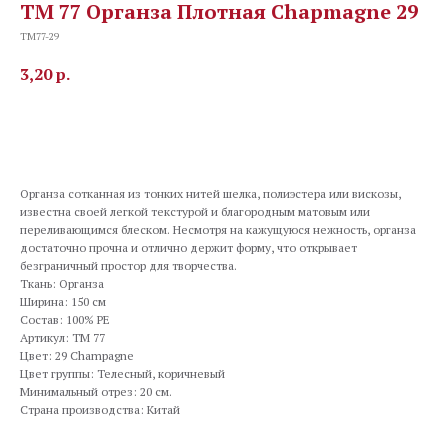
TM 77 Органза Плотная Chapmagne 29
TM77-29
3,20
р.
В корзину
Органза сотканная из тонких нитей шелка, полиэстера или вискозы,
известна своей легкой текстурой и благородным матовым или
переливающимся блеском. Несмотря на кажущуюся нежность, органза
достаточно прочна и отлично держит форму, что открывает
безграничный простор для творчества.
Ткань: Органза
Ширина: 150 см
Состав: 100% PE
Артикул: TM 77
Цвет: 29 Champagne
Цвет группы: Телесный, коричневый
Минимальный отрез: 20 см.
Страна производства: Китай