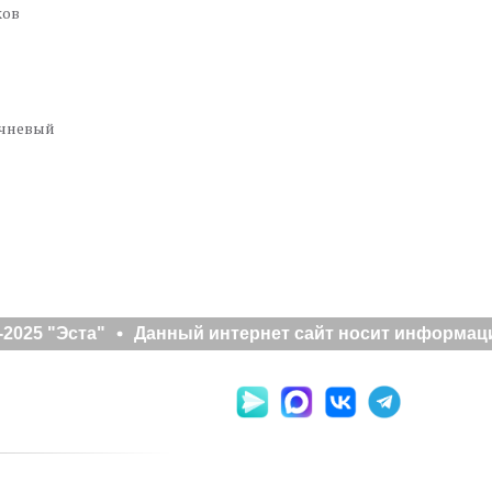
ков
ичневый
2025 "Эста"
Данный интернет сайт носит информацио