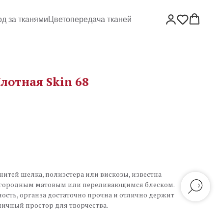
од за тканями
Цветопередача тканей
лотная Skin 68
 нитей шелка, полиэстера или вискозы, известна
лагородным матовым или переливающимся блеском.
сть, органза достаточно прочна и отлично держит
ничный простор для творчества.