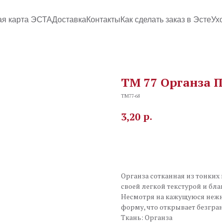
ая карта ЭСТА
Доставка
Контакты
Как сделать заказ в Эсте
Ух
TM 77 Органза П
TM77-68
р.
3,20
В корзину
Органза сотканная из тонких
своей легкой текстурой и б
Несмотря на кажущуюся нежно
форму, что открывает безгра
Ткань: Органза