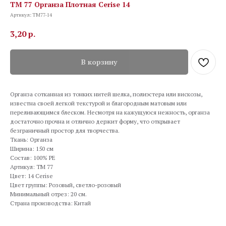
TM 77 Органза Плотная Cerise 14
Артикул:
TM77-14
3,20
р.
В корзину
Органза сотканная из тонких нитей шелка, полиэстера или вискозы,
известна своей легкой текстурой и благородным матовым или
переливающимся блеском. Несмотря на кажущуюся нежность, органза
достаточно прочна и отлично держит форму, что открывает
безграничный простор для творчества.
Ткань: Органза
Ширина: 150 см
Состав: 100% PE
Артикул: TM 77
Цвет: 14 Cerise
Цвет группы: Розовый, светло-розовый
Минимальный отрез: 20 см.
Страна производства: Китай