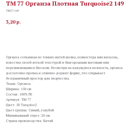
TM 77 Органза Плотная Turquoise2 149
TM77-149
3,20
р.
В корзину
Органза сотканная из тонких нитей шелка, полиэстера или вискозы,
известна своей легкой текстурой и благородным матовым или
переливающимся блеском. Несмотря на кажущуюся нежность, органза
достаточно прочна и отлично держит форму, что открывает
безграничный простор для творчества.
Ткань: Органза
Ширина: 150 см
Состав: 100% PE
Артикул: TM 77
Цвет: 50 Turqoise2
Цвет группы: Синий, голубой
Минимальный отрез: 20 см.
Страна производства: Китай