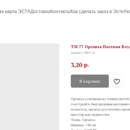
ая карта ЭСТА
Доставка
Контакты
Как сделать заказ в Эсте
Ух
TM 77 Органза Плотная Roya
Артикул:
TM77-52
р.
3,20
В корзину
Органза сотканная из тонких нитей 
текстурой и благородным матовым 
нежность, органза достаточно проч
простор для творчества.
Ткань: Органза
Ширина: 150 см