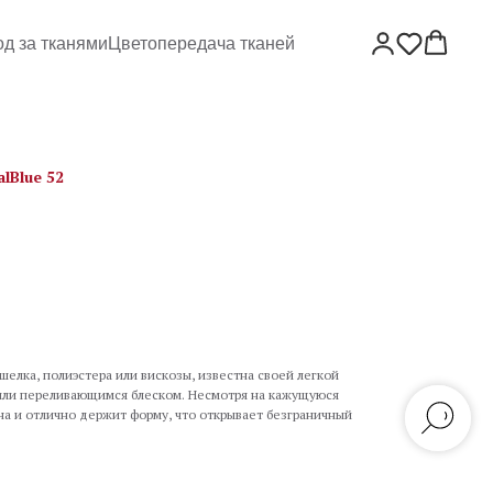
од за тканями
Цветопередача тканей
lBlue 52
шелка, полиэстера или вискозы, известна своей легкой
или переливающимся блеском. Несмотря на кажущуюся
на и отлично держит форму, что открывает безграничный