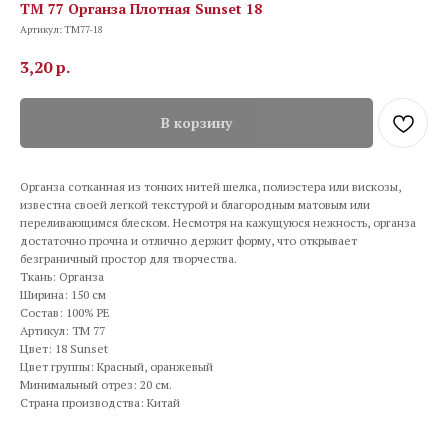
TM 77 Органза Плотная Sunset 18
Артикул:
TM77-18
3,20
р.
В корзину
Органза сотканная из тонких нитей шелка, полиэстера или вискозы,
известна своей легкой текстурой и благородным матовым или
переливающимся блеском. Несмотря на кажущуюся нежность, органза
достаточно прочна и отлично держит форму, что открывает
безграничный простор для творчества.
Ткань: Органза
Ширина: 150 см
Состав: 100% PE
Артикул: TM 77
Цвет: 18 Sunset
Цвет группы: Красный, оранжевый
Минимальный отрез: 20 см.
Страна производства: Китай