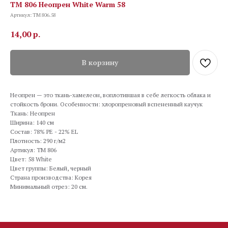
TM 806 Неопрен White Warm 58
Артикул:
TM 806.58
14,00
р.
В корзину
Неопрен — это ткань-хамелеон, воплотившая в себе легкость облака и
стойкость брони. Особенности: хлоропреновый вспененный каучук
Ткань: Неопрен
Ширина: 140 см
Состав: 78% PE - 22% EL
Плотность: 290 г/м2
Артикул: TM 806
Цвет: 58 White
Цвет группы: Белый, черный
Страна производства: Корея
Минимальный отрез: 20 см.