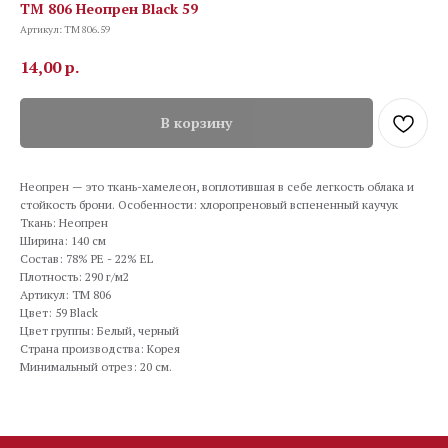
TM 806 Неопрен Black 59
Артикул:
TM 806.59
14,00
р.
В корзину
Неопрен — это ткань-хамелеон, воплотившая в себе легкость облака и
стойкость брони. Особенности: хлоропреновый вспененный каучук
Ткань: Неопрен
Ширина: 140 см
Состав: 78% PE - 22% EL
Плотность: 290 г/м2
Артикул: TM 806
Цвет: 59 Black
Цвет группы: Белый, черный
Страна производства: Корея
Минимальный отрез: 20 см.