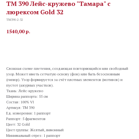
TM 390 Лейс-кружево "Тамара" c
люрексом Gold 32
TM390-2-32
1540,00
р.
В корзину
Сложная схеме плетения, создающая повторяющийся или свободный
узор. Может иметь сетчатую основу (фон) или быть безосновным
(гипюр). Узор формируется за счёт плотных элементов (мотивов) и
пустот (ажурных участков).
Ткань: Лейс-кружево
Ширина раппорта: 55 см
Состав: 100% VI
Артикул: TM 390
Ед. измерения: 1 раппорт
Раппорт: 5 фрагментов
Цвет: 32 Gold
Цвет группы: Желтый, лимонный
Минимальный отрез: 1 раппорт