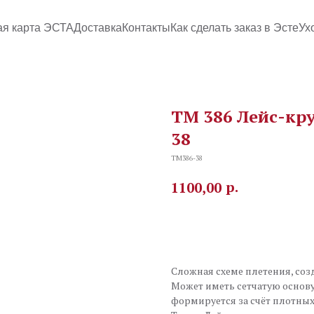
ая карта ЭСТА
Доставка
Контакты
Как сделать заказ в Эсте
Ух
TM 386 Лейс-кру
38
TM386-38
р.
1100,00
В корзину
Сложная схеме плетения, со
Может иметь сетчатую основу
формируется за счёт плотных 