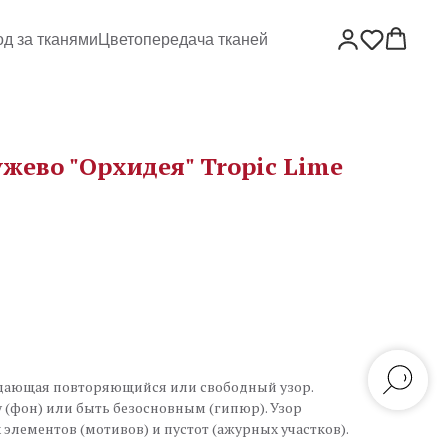
од за тканями
Цветопередача тканей
жево "Орхидея" Tropic Lime
здающая повторяющийся или свободный узор.
 (фон) или быть безосновным (гипюр). Узор
элементов (мотивов) и пустот (ажурных участков).