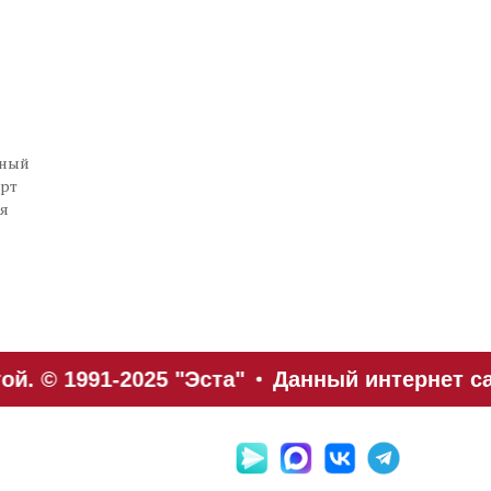
нный
орт
ия
. © 1991-2025 "Эста"
Данный интернет са