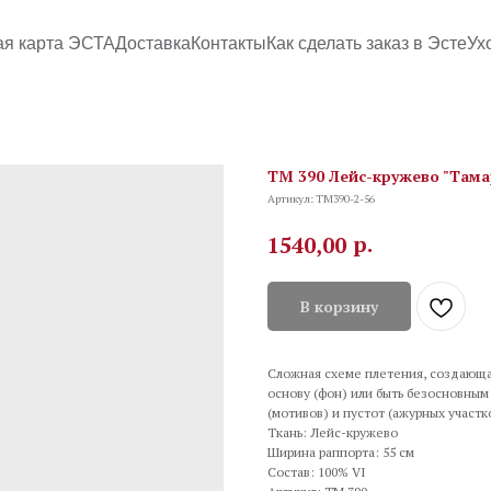
ая карта ЭСТА
Доставка
Контакты
Как сделать заказ в Эсте
Ух
TM 390 Лейс-кружево "Тамар
Артикул:
TM390-2-56
р.
1540,00
В корзину
Сложная схеме плетения, создающа
основу (фон) или быть безосновным
(мотивов) и пустот (ажурных участк
Ткань: Лейс-кружево
Ширина раппорта: 55 см
Состав: 100% VI