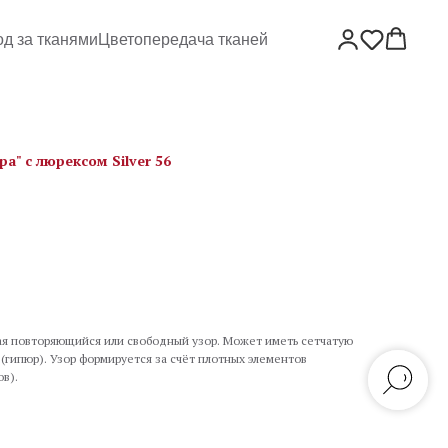
од за тканями
Цветопередача тканей
а" c люрексом Silver 56
я повторяющийся или свободный узор. Может иметь сетчатую
 (гипюр). Узор формируется за счёт плотных элементов
ов).