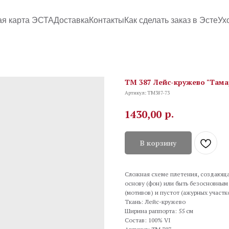
ая карта ЭСТА
Доставка
Контакты
Как сделать заказ в Эсте
Ух
TM 387 Лейс-кружево "Тамар
Артикул:
TM387-73
р.
1430,00
В корзину
Сложная схеме плетения, создающа
основу (фон) или быть безосновным
(мотивов) и пустот (ажурных участк
Ткань: Лейс-кружево
Ширина раппорта: 55 см
Состав: 100% VI