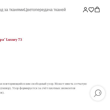
од за тканями
Цветопередача тканей
а" Luxury 73
я повторяющийся или свободный узор. Может иметь сетчатую
 (гипюр). Узор формируется за счёт плотных элементов
ов).