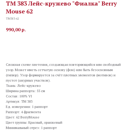
TM 383 Лейс-кружево "Фиалка" Berry
Mouse 62
TM383-62
990,00
р.
В корзину
Сложная схеме плетения, создающая повторяющийся или свободный
узор. Может иметь сетчатую основу (фон) или быть безосновным
(гипюр). Узор формируется за счёт плотных элементов (мотивов) и
пустот (ажурных участков).
Ткань: Лейс-кружево
Ширина раппорта: 55 см
Состав: 100% VI
Артикул: TM 383
Ед. измерения: 1 раппорт
Раппорт: 4 фрагмента
Цвет: 62 BerryMouse
Цвет группы: Красный, оранжевый
Минимальный отрез: 1 раппорт