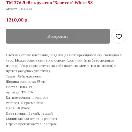
TM 376 Лейс-кружево "Завиток" White 58
Артикул:
TM376-58
1210,00
р.
В корзину
Сложная схеме плетения, создающая повторяющийся или свободный
узор. Может иметь сетчатую основу (фон) или быть безосновным
(гипюр). Узор формируется за счёт плотных элементов (мотивов) и
пустот (ажурных участков).
Ткань: Лейс-кружево
Ширина раппорта: 55 см
Состав: 100% VI
Артикул: TM 376
Ед. измерения: 1 раппорт
Раппорт: 6 фрагментов
Цвет: 58 White
Цвет группы: Белый, черный
Минимальный отрез: 1 раппорт
Страна производства: Австрия